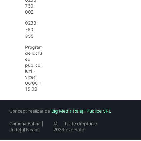
760
002
0233
760
355
Program
de lucru
cu
publicul:
luni -
vineri
08:00 -
16:00
Concept realizat de
Big Media Relații Publice SRL
Comuna Bahna |
©
Toate drepturile
Județul Neamț
2026
rezervate