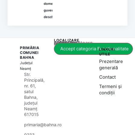
domeniul
guvernării
deschise
LOCALIZARE
Acest conținut este blocat până când acceptați categoria corespunzătoare de cookie-uri.
PRIMĂRIA
Accept categoria Funcționalitate
LINKURI
COMUNEI
UTILE
BAHNA
Prezentare
Județul
generală
Neamț
Str.
Contact
Principală,
nr. 61,
Termeni și
satul
condiții
Bahna,
județul
Neamț
617015
primaria@bahna.ro
0233