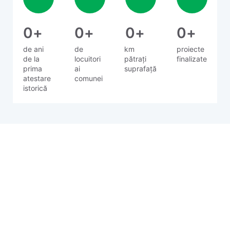
0
+
0
+
0
+
0
+
de ani
de
km
proiecte
de la
locuitori
pătrați
finalizate
prima
ai
suprafață
atestare
comunei
istorică