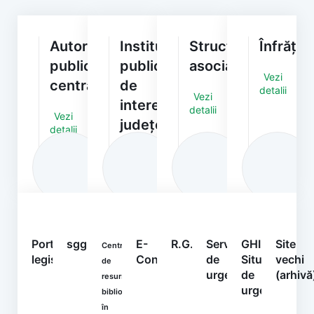
Autorități/Instituții
Instituții
Structuri
Înfrățiri
publice
publice
asociative
Vezi
centrale
de
detalii
Vezi
interes
detalii
Vezi
județean
detalii
Vezi
detalii
Portal
sgg.gov.ro
E-
R.G.P.D.
Serviciul
GHIDURI
Site
Centrul
legislativ
Consultare
de
Situații
vechi
de
urgență
de
(arhivă
resurse
urgență
bibliografice
în