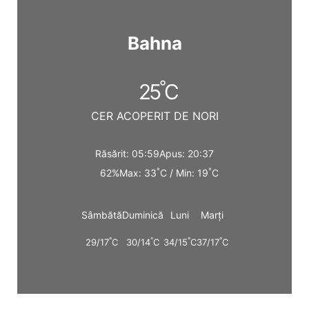
Bahna
°
25
C
CER ACOPERIT DE NORI
Răsărit: 05:59
Apus: 20:37
°
°
62%
Max: 33
C / Min: 19
C
Sâmbătă
Duminică
Luni
Marți
°
°
°
°
29/17
C
30/14
C
34/15
C
37/17
C