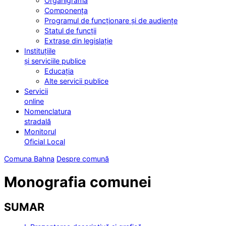
Organigrama
Componența
Programul de funcționare și de audiențe
Statul de funcții
Extrase din legislație
Instituțiile
și serviciile publice
Educația
Alte servicii publice
Servicii
online
Nomenclatura
stradală
Monitorul
Oficial Local
Comuna Bahna
Despre comună
Monografia comunei
SUMAR