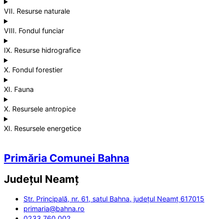
VII. Resurse naturale
VIII. Fondul funciar
IX. Resurse hidrografice
X. Fondul forestier
XI. Fauna
X. Resursele antropice
XI. Resursele energetice
Primăria Comunei Bahna
Județul
Neamț
Str. Principală, nr. 61, satul Bahna, județul Neamț 617015
primaria@bahna.ro
0233 760 002