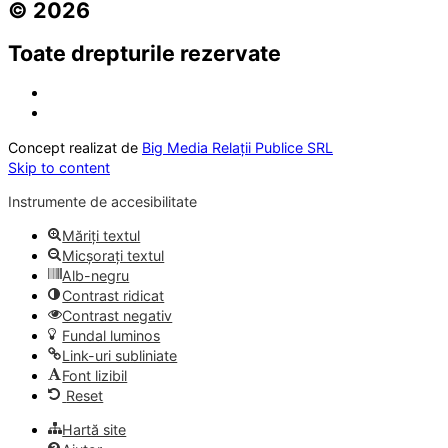
© 2026
Toate drepturile rezervate
Concept realizat de
Big Media Relații Publice SRL
Skip to content
Instrumente de accesibilitate
Măriți textul
Micșorați textul
Alb-negru
Contrast ridicat
Contrast negativ
Fundal luminos
Link-uri subliniate
Font lizibil
Reset
Hartă site