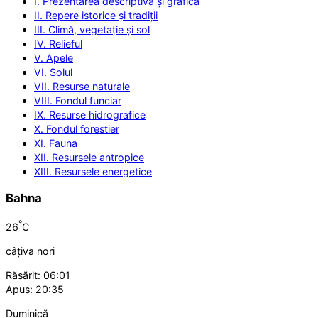
I. Prezentarea descriptivă și grafică
II. Repere istorice și tradiții
III. Climă, vegetație și sol
IV. Relieful
V. Apele
VI. Solul
VII. Resurse naturale
VIII. Fondul funciar
IX. Resurse hidrografice
X. Fondul forestier
XI. Fauna
XII. Resursele antropice
XIII. Resursele energetice
Bahna
°
26
C
câțiva nori
Răsărit: 06:01
Apus: 20:35
Duminică