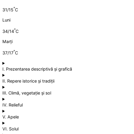
°
31/15
C
Luni
°
34/14
C
Marți
°
37/17
C
I. Prezentarea descriptivă și grafică
II. Repere istorice și tradiții
III. Climă, vegetație și sol
IV. Relieful
V. Apele
VI. Solul