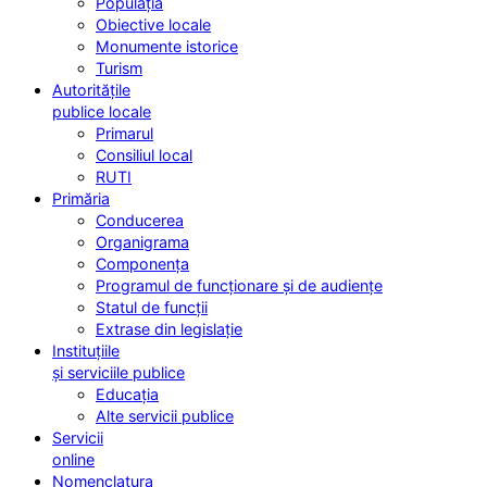
Populația
Obiective locale
Monumente istorice
Turism
Autoritățile
publice locale
Primarul
Consiliul local
RUTI
Primăria
Conducerea
Organigrama
Componența
Programul de funcționare și de audiențe
Statul de funcții
Extrase din legislație
Instituțiile
și serviciile publice
Educația
Alte servicii publice
Servicii
online
Nomenclatura