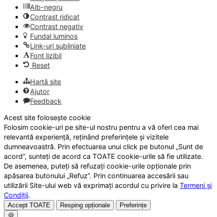
Alb-negru
Contrast ridicat
Contrast negativ
Fundal luminos
Link-uri subliniate
Font lizibil
Reset
Hartă site
Ajutor
Feedback
Acest site folosește cookie
Folosim cookie-uri pe site-ul nostru pentru a vă oferi cea mai
relevantă experiență, reținând preferințele și vizitele
dumneavoastră. Prin efectuarea unui click pe butonul „Sunt de
acord”, sunteți de acord ca TOATE cookie-urile să fie utilizate.
De asemenea, puteți să refuzați cookie-urile opționale prin
apăsarea butonului „Refuz”. Prin continuarea accesării sau
utilizării Site-ului web vă exprimați acordul cu privire la
Termeni și
Condiții
.
Accept TOATE
Resping opționale
Preferințe
🍪