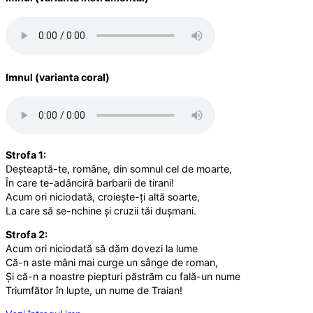
Imnul (varianta coral)
Strofa 1:
Deșteaptă-te, române, din somnul cel de moarte,
În care te-adânciră barbarii de tirani!
Acum ori niciodată, croiește-ți altă soarte,
La care să se-nchine și cruzii tăi dușmani.
Strofa 2:
Acum ori niciodată să dăm dovezi la lume
Că-n aste mâni mai curge un sânge de roman,
Și că-n a noastre piepturi păstrăm cu fală-un nume
Triumfător în lupte, un nume de Traian!