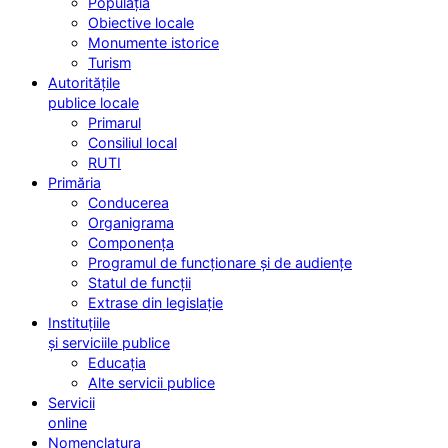
Populația
Obiective locale
Monumente istorice
Turism
Autoritățile
publice locale
Primarul
Consiliul local
RUTI
Primăria
Conducerea
Organigrama
Componența
Programul de funcționare și de audiențe
Statul de funcții
Extrase din legislație
Instituțiile
și serviciile publice
Educația
Alte servicii publice
Servicii
online
Nomenclatura