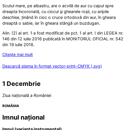
Scutul mare, pe albastru, are o acvilă de aur cu capul spre
dreapta încoronată, cu ciocul şi ghearele roșii, cu aripile
deschise, ținând în cioc o cruce ortodoxă din aur, în gheara
dreaptă o sabie, iar în gheara stângă un buzdugan.
Alin. (2) al art. 1 a fost modificat de pct. 1 al art. I din LEGEA nr.
146 din 12 iulie 2016 publicată în MONITORUL OFICIAL nr. 542
din 19 iulie 2016.
Citește mai mult
Descarcă stema în format vector-print-CMYK (.svg)
1 Decembrie
Ziua națională a României
ROMÂNIA
Imnul național
Imnul (varianta instrumental)