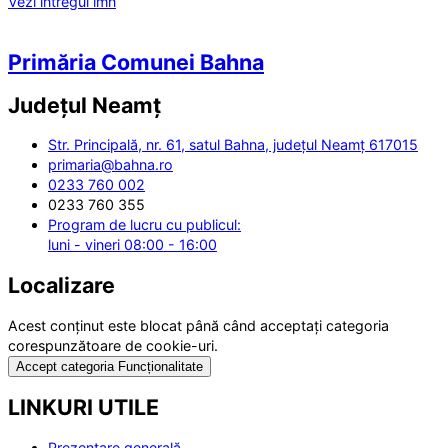
Vezi întregul imn
Primăria Comunei Bahna
Județul
Neamț
Str. Principală, nr. 61, satul Bahna, județul Neamț 617015
primaria@bahna.ro
0233 760 002
0233 760 355
Program de lucru cu publicul:
luni - vineri 08:00 - 16:00
Localizare
Acest conținut este blocat până când acceptați categoria
corespunzătoare de cookie-uri.
Accept categoria Funcționalitate
LINKURI UTILE
Prezentare generală