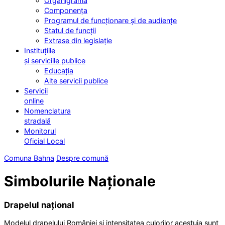
Organigrama
Componența
Programul de funcționare și de audiențe
Statul de funcții
Extrase din legislație
Instituțiile
și serviciile publice
Educația
Alte servicii publice
Servicii
online
Nomenclatura
stradală
Monitorul
Oficial Local
Comuna Bahna
Despre comună
Simbolurile Naționale
Drapelul național
Modelul drapelului României şi intensitatea culorilor acestuia sunt