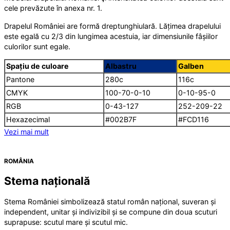
cele prevăzute în anexa nr. 1.
Drapelul României are formă dreptunghiulară. Lățimea drapelului
este egală cu 2/3 din lungimea acestuia, iar dimensiunile fâșiilor
culorilor sunt egale.
Spațiu de culoare
Albastru
Galben
Pantone
280c
116c
CMYK
100-70-0-10
0-10-95-0
RGB
0-43-127
252-209-22
Hexazecimal
#002B7F
#FCD116
Vezi mai mult
ROMÂNIA
Stema națională
Stema României simbolizează statul român național, suveran și
independent, unitar și indivizibil și se compune din doua scuturi
suprapuse: scutul mare și scutul mic.