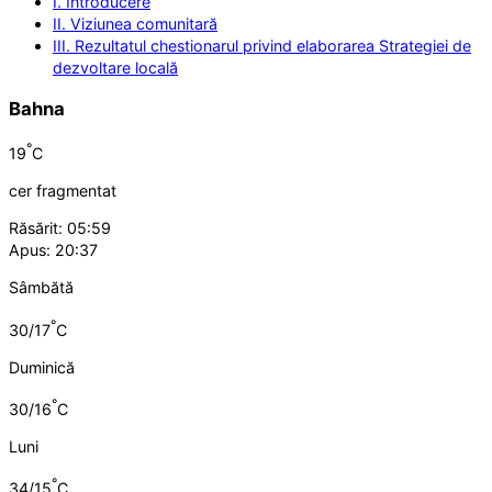
I. Introducere
II. Viziunea comunitară
III. Rezultatul chestionarul privind elaborarea Strategiei de
dezvoltare locală
Bahna
°
19
C
cer fragmentat
Răsărit: 05:59
Apus: 20:37
Sâmbătă
°
30/17
C
Duminică
°
30/16
C
Luni
°
34/15
C