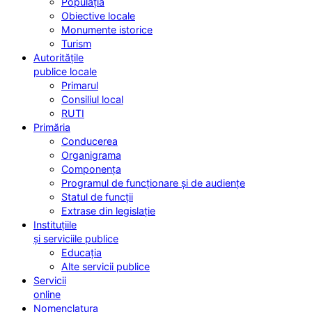
Populația
Obiective locale
Monumente istorice
Turism
Autoritățile
publice locale
Primarul
Consiliul local
RUTI
Primăria
Conducerea
Organigrama
Componența
Programul de funcționare și de audiențe
Statul de funcții
Extrase din legislație
Instituțiile
și serviciile publice
Educația
Alte servicii publice
Servicii
online
Nomenclatura