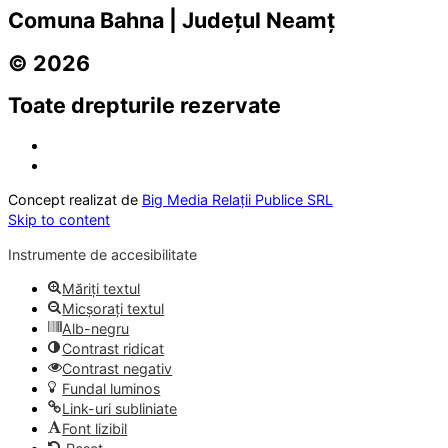
Comuna Bahna | Județul Neamț
© 2026
Toate drepturile rezervate
Concept realizat de
Big Media Relații Publice SRL
Skip to content
Instrumente de accesibilitate
Măriți textul
Micșorați textul
Alb-negru
Contrast ridicat
Contrast negativ
Fundal luminos
Link-uri subliniate
Font lizibil