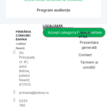
Program audiențe
LOCALIZARE
Acest conținut este blocat până când acceptați categoria corespunzătoare de cookie-uri.
PRIMĂRIA
Accept categoria Funcționalitate
LINKURI
COMUNEI
UTILE
BAHNA
Prezentare
Județul
generală
Neamț
Str.
Contact
Principală,
nr. 61,
Termeni și
satul
condiții
Bahna,
județul
Neamț
617015
primaria@bahna.ro
0233
760