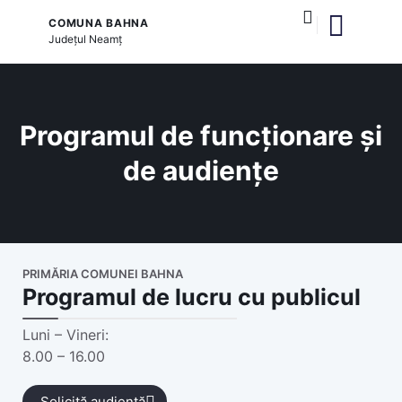
COMUNA BAHNA
Județul
Neamț
și serviciile publice
Programul de funcționare și
de audiențe
PRIMĂRIA COMUNEI BAHNA
Programul de lucru cu publicul
Luni – Vineri:
8.00 – 16.00
Solicită audiență