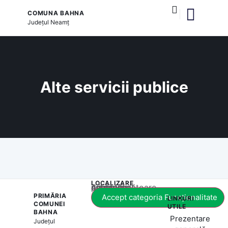
COMUNA BAHNA
Județul
Neamț
și serviciile publice
Alte servicii publice
LOCALIZARE
Acest conținut este blocat până când acceptați categoria corespunzătoare de cookie-uri.
PRIMĂRIA
Accept categoria Funcționalitate
LINKURI
COMUNEI
UTILE
BAHNA
Prezentare
Județul