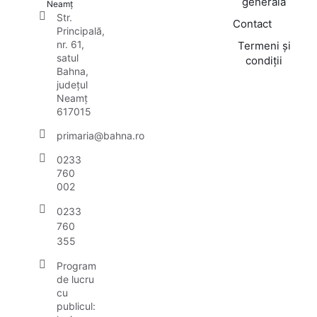
generală
Neamț
Str.
Contact
Principală,
nr. 61,
Termeni și
satul
condiții
Bahna,
județul
Neamț
617015
primaria@bahna.ro
0233
760
002
0233
760
355
Program
de lucru
cu
publicul: