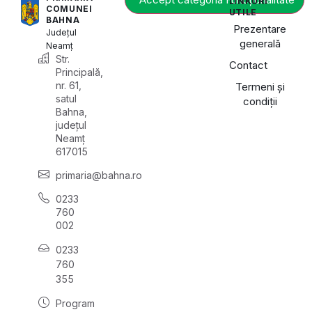
LINKURI
COMUNEI
UTILE
BAHNA
Prezentare
Județul
generală
Neamț
Str.
Contact
Principală,
nr. 61,
Termeni și
satul
condiții
Bahna,
județul
Neamț
617015
primaria@bahna.ro
0233
760
002
0233
760
355
Program