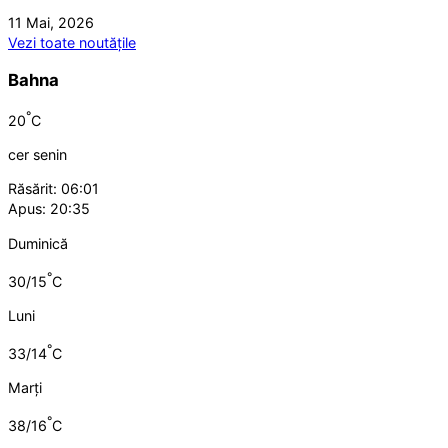
11 Mai, 2026
Vezi toate noutățile
Bahna
°
20
C
cer senin
Răsărit: 06:01
Apus: 20:35
Duminică
°
30/15
C
Luni
°
33/14
C
Marți
°
38/16
C