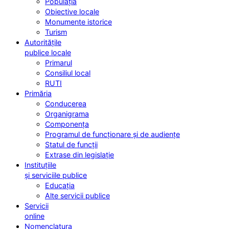
Populația
Obiective locale
Monumente istorice
Turism
Autoritățile
publice locale
Primarul
Consiliul local
RUTI
Primăria
Conducerea
Organigrama
Componența
Programul de funcționare și de audiențe
Statul de funcții
Extrase din legislație
Instituțiile
și serviciile publice
Educația
Alte servicii publice
Servicii
online
Nomenclatura