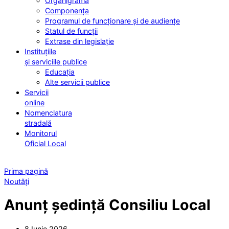
Organigrama
Componența
Programul de funcționare și de audiențe
Statul de funcții
Extrase din legislație
Instituțiile
și serviciile publice
Educația
Alte servicii publice
Servicii
online
Nomenclatura
stradală
Monitorul
Oficial Local
Prima pagină
Noutăți
Anunț ședință Consiliu Local
8 Iunie 2026