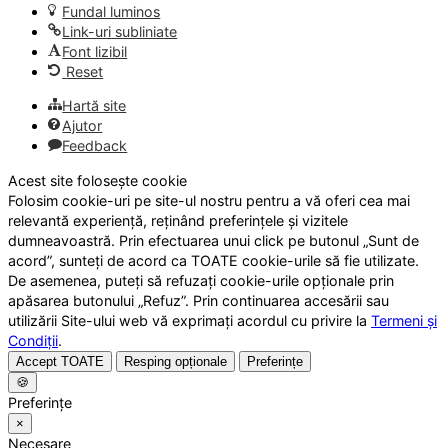
Fundal luminos
Link-uri subliniate
Font lizibil
Reset
Hartă site
Ajutor
Feedback
Acest site folosește cookie
Folosim cookie-uri pe site-ul nostru pentru a vă oferi cea mai
relevantă experiență, reținând preferințele și vizitele
dumneavoastră. Prin efectuarea unui click pe butonul „Sunt de
acord”, sunteți de acord ca TOATE cookie-urile să fie utilizate.
De asemenea, puteți să refuzați cookie-urile opționale prin
apăsarea butonului „Refuz”. Prin continuarea accesării sau
utilizării Site-ului web vă exprimați acordul cu privire la
Termeni și
Condiții
.
Accept TOATE
Resping opționale
Preferințe
🍪
Preferințe
×
Necesare