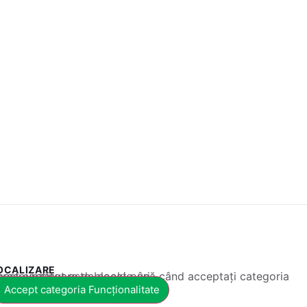
OCALIZARE
 conținut este blocat până când acceptați categoria corespunzătoare de cookie-uri.
Accept categoria Funcționalitate