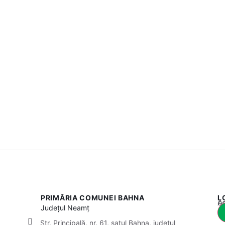
PRIMĂRIA COMUNEI BAHNA
L
Acest
Județul
Neamț
Str. Principală, nr. 61, satul Bahna, județul