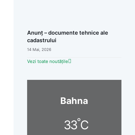
Anunț – documente tehnice ale
cadastrului
14 Mai, 2026
Vezi toate noutățile
Bahna
°
33
C