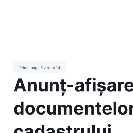
Prima pagină
Noutăți
Anunț-afișare
documentelor
cadastrului