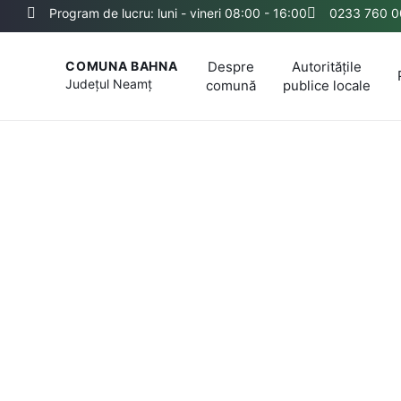
Program de lucru: luni - vineri 08:00 - 16:00
0233 760 0
Despre
Autoritățile
COMUNA BAHNA
Județul
Neamț
comună
publice locale