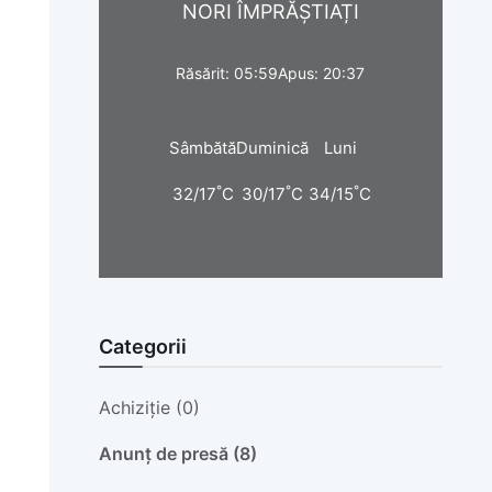
NORI ÎMPRĂȘTIAȚI
Răsărit: 05:59
Apus: 20:37
Sâmbătă
Duminică
Luni
°
°
°
32/17
C
30/17
C
34/15
C
Categorii
Achiziție (0)
Anunț de presă (8)