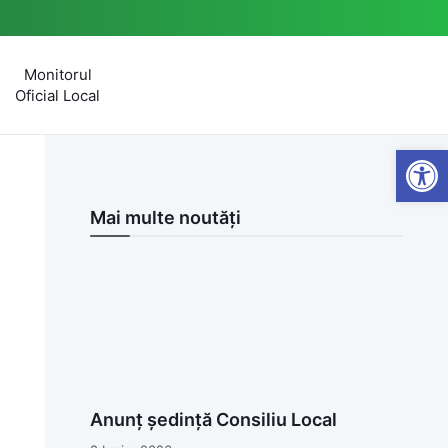
Monitorul
Oficial Local
Open
Mai multe noutăți
Anunț ședință Consiliu Local