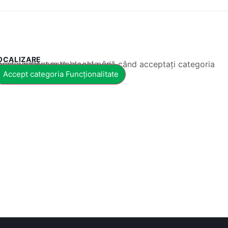
OCALIZARE
 conținut este blocat până când acceptați categoria corespunzătoare de cookie-uri.
Accept categoria Funcționalitate