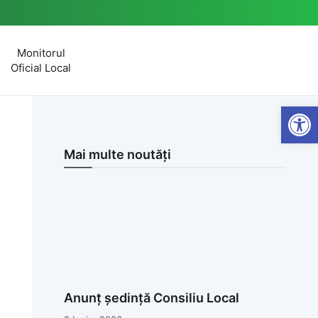
Monitorul
Oficial Local
Open
Mai multe noutăți
Anunț ședință Consiliu Local