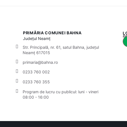
PRIMĂRIA COMUNEI BAHNA
L
Acest
Județul
Neamț
Str. Principală, nr. 61, satul Bahna, județul
Neamț 617015
primaria@bahna.ro
0233 760 002
0233 760 355
Program de lucru cu publicul:
luni - vineri
08:00 - 16:00