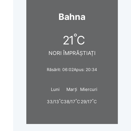
Bahna
°
21
C
NORI ÎMPRĂȘTIAȚI
Răsărit: 06:02
Apus: 20:34
Luni
Marți
Miercuri
°
°
°
33/13
C
38/17
C
29/17
C