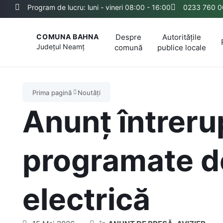
Program de lucru: luni - vineri 08:00 - 16:00
0233 760 0
Despre
Autoritățile
COMUNA BAHNA
Județul
Neamț
comună
publice locale
Prima pagină
Noutăți
Anunț întreru
programate d
electrică