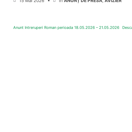
15 Mai 2026
în
ANUNȚ DE PRESĂ
,
AVIZIER
Anunt Intreruperi Roman perioada 18.05.2026 – 21.05.2026
Desc