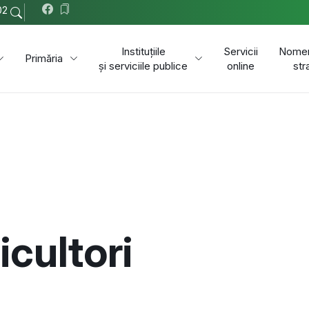
02
Instituțiile
Servicii
Nomen
Primăria
și serviciile publice
online
str
cultori