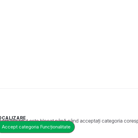
OCALIZARE
t este blocat până când acceptați categoria corespunzătoare de cookie-uri.
Accept categoria Funcționalitate