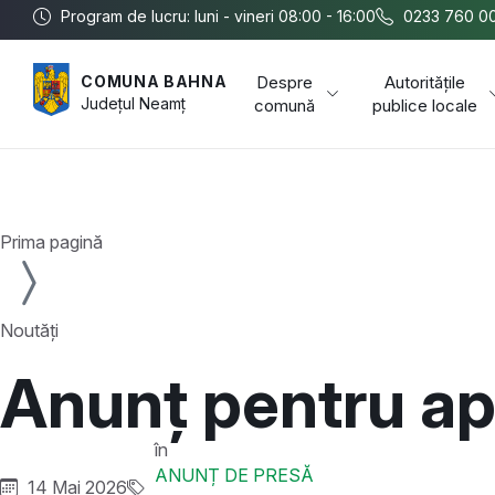
Program de lucru: luni - vineri 08:00 - 16:00
0233 760 0
Despre
Autoritățile
COMUNA BAHNA
Județul
Neamț
comună
publice locale
Prima pagină
Noutăți
Anunț pentru api
în
ANUNȚ DE PRESĂ
14 Mai 2026