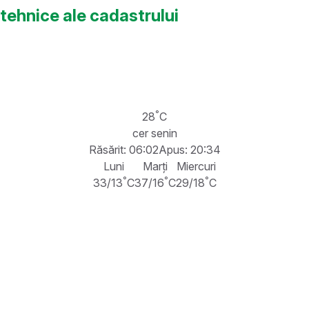
tehnice ale cadastrului
°
28
C
cer senin
Răsărit: 06:02
Apus: 20:34
Luni
Marți
Miercuri
°
°
°
33/13
C
37/16
C
29/18
C