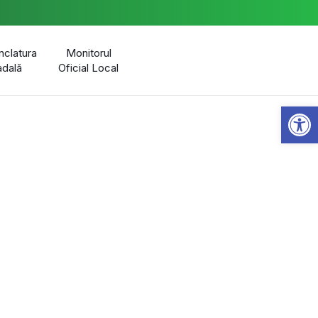
clatura
Monitorul
adală
Oficial Local
Open 